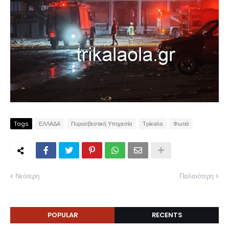
Tags
ΕΛΛΑΔΑ
Πυροσβεστική Υπηρεσία
Τρίκαλα
Φωτιά
Νεότερη
Παλαιότερη
POPULAR
RECENTS